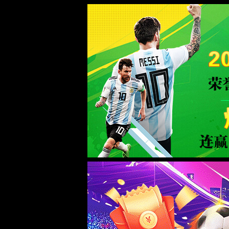
best365英国在线体育(中企)品牌公司-Official website