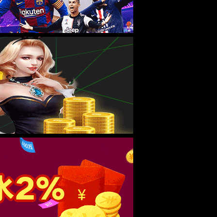
最新消息：喜