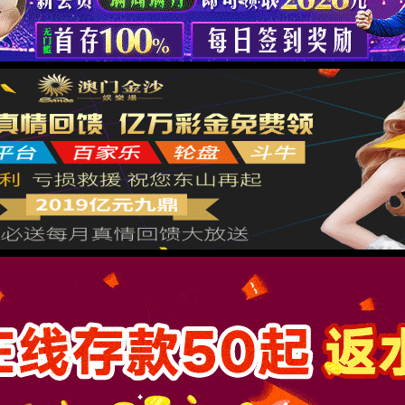
医药管理局监测统计中心批准立项！